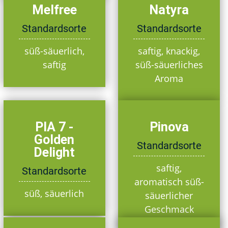
Melfree
Natyra
Standardsorte
Standardsorte
süß-säuerlich,
saftig, knackig,
saftig
süß-säuerliches
Aroma
PIA 7 -
Pinova
Golden
Standardsorte
Delight
saftig,
Standardsorte
aromatisch süß-
süß, säuerlich
säuerlicher
Geschmack