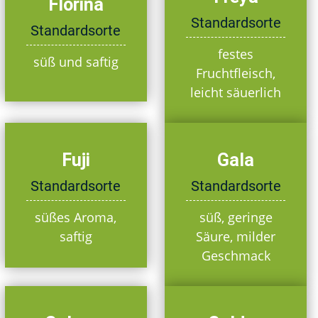
Florina
Standardsorte
Standardsorte
festes
süß und saftig
Fruchtfleisch,
leicht säuerlich
Fuji
Gala
Standardsorte
Standardsorte
süßes Aroma,
süß, geringe
saftig
Säure, milder
Geschmack