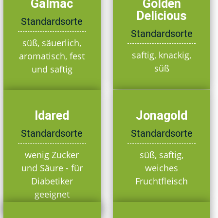
Galmac
Golden
Delicious
Standardsorte
Standardsorte
süß, säuerlich,
saftig, knackig,
aromatisch, fest
süß
und saftig
Idared
Jonagold
Standardsorte
Standardsorte
wenig Zucker
süß, saftig,
und Säure - für
weiches
Diabetiker
Fruchtfleisch
geeignet